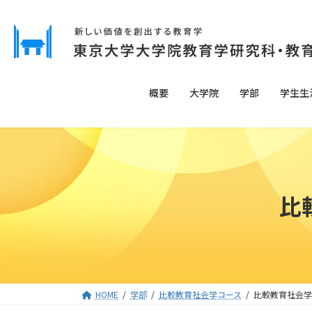
コ
ナ
ン
ビ
テ
ゲ
ン
ー
ツ
シ
へ
ョ
概要
大学院
学部
学生生
ス
ン
キ
に
ッ
移
プ
動
比
HOME
学部
比較教育社会学コース
比較教育社会学