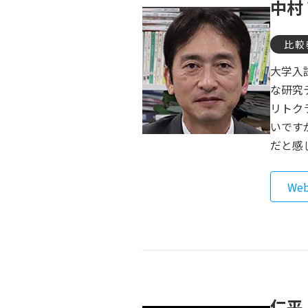
中村
比較
大学入
な研究
リトク
いです
だと感
We
仁平