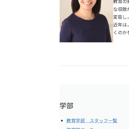
教育の
な収斂
変容し
近年は
くのか
学部
教育学部 スタッフ一覧