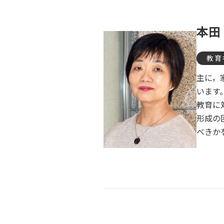
本田
教育
主に，
います
教育に
形成の
べきか