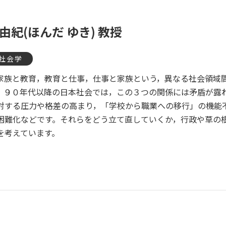
 由紀(ほんだ ゆき) 教授
社会学
家族と教育，教育と仕事，仕事と家族という，異なる社会領域
。９０年代以降の日本社会では，この３つの関係には矛盾が露
対する圧力や格差の高まり，「学校から職業への移行」の機能
困難化などです。それらをどう立て直していくか，行政や草の
を考えています。