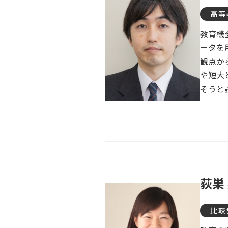
高等
教育機
ータを
観点か
や短大
そうと
荻巣
比較