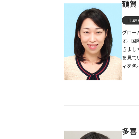
額賀
比較
グロー
す。国
きまし
を見て
ィを包
多喜