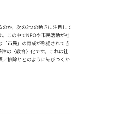
るのか，次の2つの動きに注目して
。この中でNPOや市民活動が社
な「市民」の育成が称揚されてき
保障の〈教育〉化です。これは社
摂／排除とどのように結びつくか