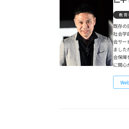
教育
既存の
社会学
会サー
ました
会保障
に関心
We