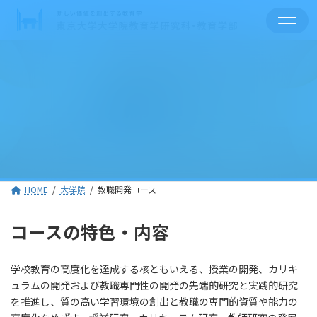
コ
ナ
ン
ビ
テ
ゲ
ン
ー
ツ
シ
へ
ョ
ス
ン
教職開発コース
キ
に
ッ
移
プ
動
HOME
大学院
教職開発コース
コースの特色・内容
学校教育の高度化を達成する核ともいえる、授業の開発、カリキ
ュラムの開発および教職専門性の開発の先端的研究と実践的研究
を推進し、質の高い学習環境の創出と教職の専門的資質や能力の