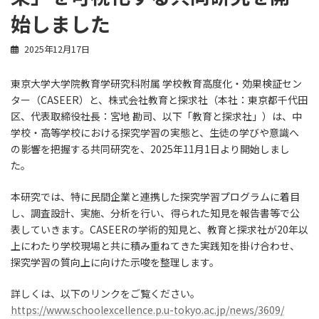
始しました
2025年12月17日
東京大学大学院教育学研究科附属 学校教育高度化・効果検証セン
ター（CASEER）と、株式会社教育と探求社（本社：東京都千代田
区、代表取締役社長：宮地 勘司、以下「教育と探求社」）は、中
学校・高等学校における探究学習の実態と、生徒の学びや意識へ
の影響を把握する共同研究を、2025年11月1日より開始しまし
た。
本研究では、特に民間企業と連携した探究学習プログラムに着目
し、調査設計、実施、分析を行い、得られた知見を報告書等で公
表していきます。CASEERの学術的知見と、教育と探求社が20年以
上にわたり学校現場と共に積み重ねてきた実践知を掛け合わせ、
探究学習の質向上に向けた示唆を整理します。
詳しくは、以下のリンクをご覧ください。
https://www.schoolexcellence.p.u-tokyo.ac.jp/news/3609/