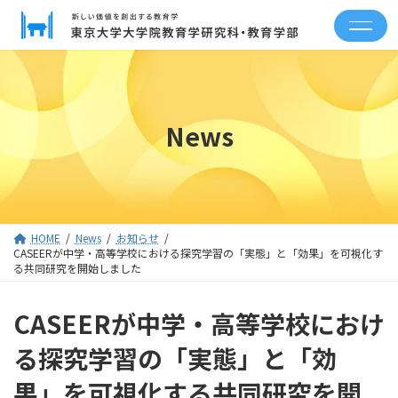
コ
ナ
ン
ビ
テ
ゲ
ン
ー
ツ
シ
へ
ョ
ス
ン
News
キ
に
ッ
移
プ
動
HOME
News
お知らせ
CASEERが中学・高等学校における探究学習の「実態」と「効果」を可視化す
る共同研究を開始しました
CASEERが中学・高等学校におけ
る探究学習の「実態」と「効
果」を可視化する共同研究を開