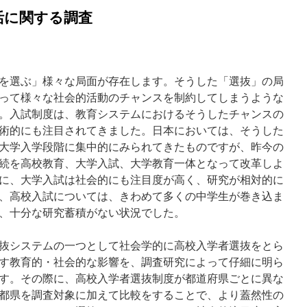
活に関する調査
を選ぶ」様々な局面が存在します。そうした「選抜」の局
って様々な社会的活動のチャンスを制約してしまうような
。入試制度は、教育システムにおけるそうしたチャンスの
術的にも注目されてきました。日本においては、そうした
大学入学段階に集中的にみられてきたものですが、昨今の
続を高校教育、大学入試、大学教育一体となって改革しよ
に、大学入試は社会的にも注目度が高く、研究が相対的に
、高校入試については、きわめて多くの中学生が巻き込ま
、十分な研究蓄積がない状況でした。
抜システムの一つとして社会学的に高校入学者選抜をとら
す教育的・社会的な影響を、調査研究によって仔細に明ら
す。その際に、高校入学者選抜制度が都道府県ごとに異な
都県を調査対象に加えて比較をすることで、より蓋然性の