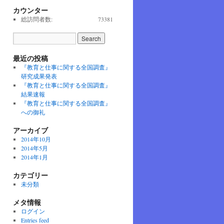
カウンター
総訪問者数:
73381
最近の投稿
『教育と仕事に関する全国調査』
研究成果発表
『教育と仕事に関する全国調査』
結果速報
『教育と仕事に関する全国調査』
への御礼
アーカイブ
2014年10月
2014年5月
2014年1月
カテゴリー
未分類
メタ情報
ログイン
Entries feed