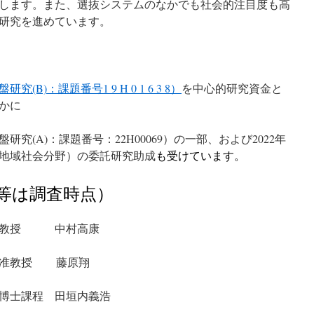
します。また、選抜システムのなかでも社会的注目度も高
研究を進めています。
)：課題番号1 9 H 0 1 6 3 8）
を中心的研究資金と
かに
究(A)：課題番号：22H00069）の一部、および2022年
地域社会分野）の委託研究助成
も受けています。
等は調査時点）
科 教授 中村高康
准教授 藤原翔
博士課程 田垣内義浩