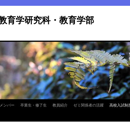
学院教育学研究科・教育学
メンバー
卒業生・修了生
教員紹介
ゼミ関係者の活躍
高校入試制