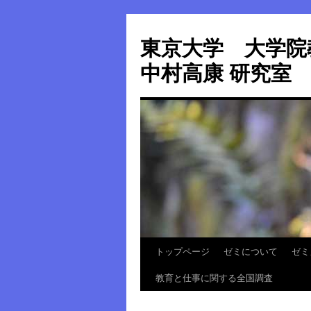
東京大学 大
中村高康 研究室
トップページ
ゼミについて
ゼミ
教育と仕事に関する全国調査