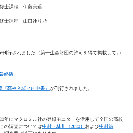
修士課程 伊藤美遥
修士課程 山口ゆり乃
が刊行されました（第一生命財団の許可を得て掲載してい
最終版
著『高校入試と内申書』
が刊行されました。
020年にマクロミル社の登録モニターを活用して全国の高校
この調査については
中村・林川（2020）
および
中村編